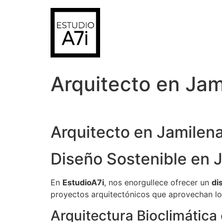
Ir
al
contenido
Arquitecto en Jam
Arquitecto en Jamilena
Diseño Sostenible en 
En
EstudioA7i
, nos enorgullece ofrecer un
di
proyectos arquitectónicos que aprovechan los
Arquitectura Bioclimática