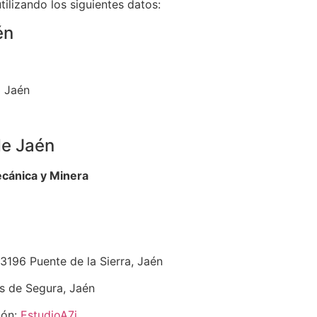
ilizando los siguientes datos:
én
3 Jaén
de Jaén
ecánica y Minera
3196 Puente de la Sierra, Jaén
 de Segura, Jaén
ión:
EstudioA7i