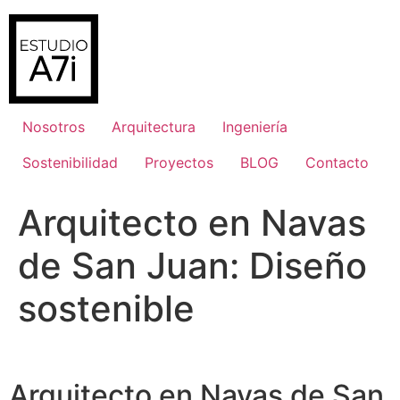
Ir
al
contenido
Nosotros
Arquitectura
Ingeniería
Sostenibilidad
Proyectos
BLOG
Contacto
Arquitecto en Navas
de San Juan: Diseño
sostenible
Arquitecto en Navas de San