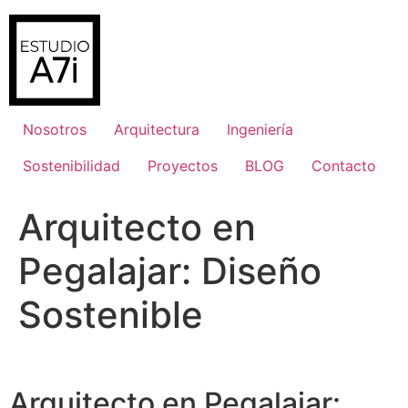
Ir
al
contenido
Nosotros
Arquitectura
Ingeniería
Sostenibilidad
Proyectos
BLOG
Contacto
Arquitecto en
Pegalajar: Diseño
Sostenible
Arquitecto en Pegalajar: