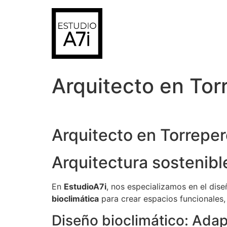
Ir
al
contenido
Arquitecto en Tor
Arquitecto en Torrepero
Arquitectura sostenibl
En
EstudioA7i
, nos especializamos en el di
bioclimática
para crear espacios funcionales,
Diseño bioclimático: Adap