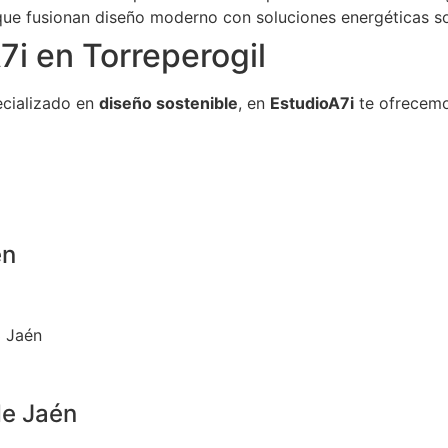
ue fusionan diseño moderno con soluciones energéticas so
i en Torreperogil
cializado en
diseño sostenible
, en
EstudioA7i
te ofrecemo
én
3 Jaén
de Jaén